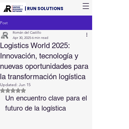
| RUN SOLUTIONS
Post
Román del Castillo
Apr 30, 2025
6 min read
Logistics World 2025:
Innovación, tecnología y
nuevas oportunidades para
la transformación logística
Updated:
Jun 15
Rated NaN out of 5 stars.
Un encuentro clave para el 
futuro de la logística